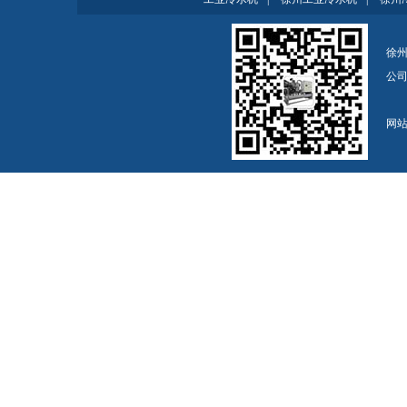
徐州
公
网