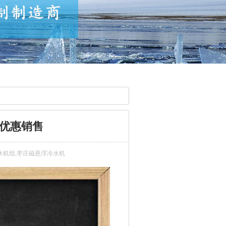
优惠销售
水机组,枣庄磁悬浮冷水机