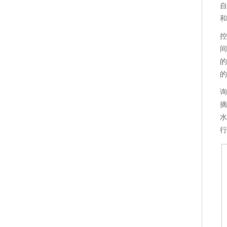
自
和
控
间
的
的
询
摘
水
行