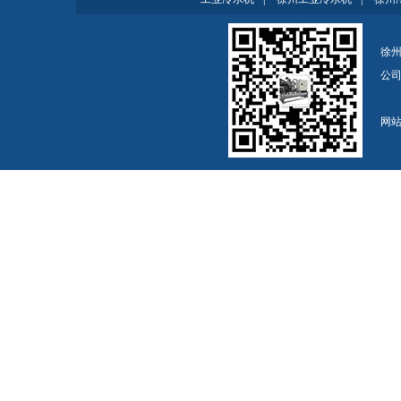
徐州
公
网